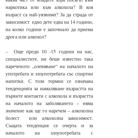
наркотика или към алкохола? В коя 
възраст са най-уязвими? За да страда от 
зависимост  едно дете едва на 14 години, 
на колко години е започнало да приема 
дрога или алкохол? 
–  Още преди 10 -15 години на нас, 
специалистите, ни беше известно така 
нареченото „олевяване“ на началото на 
употребата и злоупотребата със спиртни 
напитки. С този термин се означава 
тенденцията за намаляване възрастта на 
първите контакти с алкохола и възрастта 
на началото на заболяването – няма 
значение как ще го наречем – алкохолна 
болест  или алкохолна зависимост. 
Същата тенденция се очерта и за 
началото на злоупотребата с 