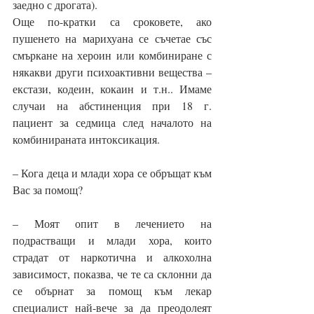
заедно с дрогата).
Още по-кратки са сроковете, ако 
пушенето на марихуана се съчетае със 
смъркане на хероин или комбиниране с 
някакви други психоактивни вещества – 
екстази, кодеин, кокаин и т.н.. Имаме 
случаи на абстиненция при 18 г. 
пациент за седмица след началото на 
комбинираната интоксикация.
– Кога деца и млади хора се обръщат към 
Вас за помощ?
– Моят опит в лечението на 
подрастващи и млади хора, които 
страдат от наркотична и алкохолна 
зависимост, показва, че те са склонни да 
се обърнат за помощ към лекар 
специалист най-вече за да преодолеят 