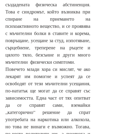
създадената физическа абстиненция. 
Това е синдромът, който възниква при 
спиране на приемането на 
психоактивното вещество, и се проявява 
с мъчителни болки в ставите и корема, 
повръщане, усещане за студ, изпотяване, 
сърцебиене, треперене на ръцете и 
цялото тяло, безсъние и други много 
мъчителни  физически симптоми.
Повечето млади хора си мислят, че ако 
лекарят им помогне и успеят да се 
освободят от тези мъчителни усещания, 
по-нататък ще могат да се справят със 
зависимостта. Една част от тях опитват 
да се справят сами, вземайки 
„категорично“ решение да спрат 
употребата на наркотика или алкохола, 
но това не винаги е възможно. Тогава, 
по-често родителите им, а понякога и 