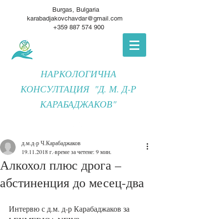
Burgas, Bulgaria
karabadjakovchavdar@gmail.com
+359 887 574 900
НАРКОЛОГИЧНА
КОНСУЛТАЦИЯ "Д. М. Д-Р
КАРАБАДЖАКОВ"
д.м.д-р Ч.Карабаджаков
19.11.2018 г.
време за четене: 9 мин.
Алкохол плюс дрога –
абстиненция до месец-два
Интервю с д.м. д-р Карабаджаков за 