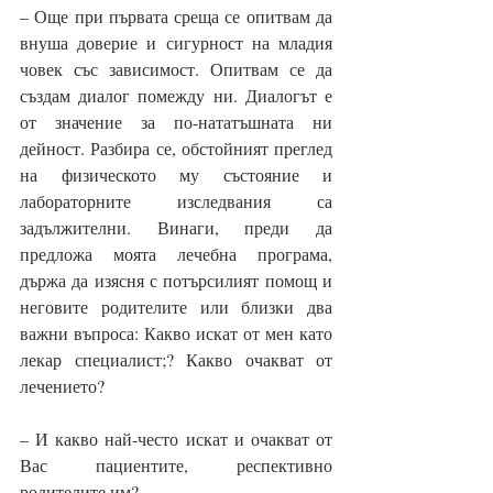
– Още при първата среща се опитвам да 
внуша доверие и сигурност на младия 
човек със зависимост. Опитвам се да 
създам диалог помежду ни. Диалогът е 
от значение за по-нататъшната ни 
дейност. Разбира се, обстойният преглед 
на физическото му състояние и 
лабораторните изследвания са 
задължителни. Винаги, преди да 
предложа моята лечебна програма, 
държа да изясня с потърсилият помощ и 
неговите родителите или близки два 
важни въпроса: Какво искат от мен като 
лекар специалист;? Какво очакват от 
лечението?
– И какво най-често искат и очакват от 
Вас пациентите, респективно 
родителите им? 