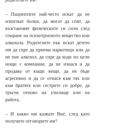
– Пациентите най-често искат да не 
изпитват болки, да могат да спят, да  
възстановят физическите си сили след 
спиране на психотропното вещество или 
алкохола. Родителите пък искат детето 
им да спре да приема наркотици или да 
не пие алкохол, да спре да ходи по цели 
нощи с компании, да не изнася и да 
продава от къщи вещи, да не бъде 
агресивно и да се отнася към тях или 
към братята или сестрите си добре, да 
тръгне отново на училище или на 
работа.
– И какво им казвате Вие, след като 
получите отговорите им? 