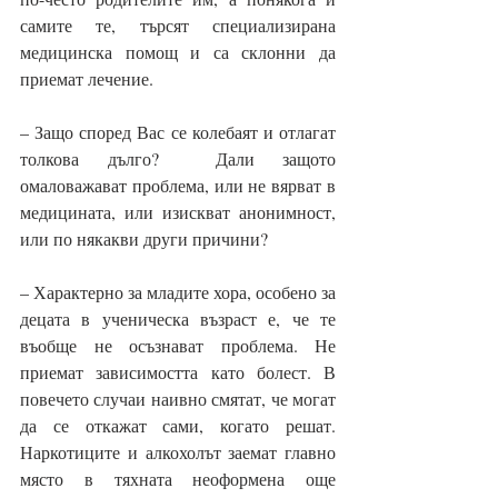
самите те, търсят специализирана 
медицинска помощ и са склонни да 
приемат лечение.
– Защо според Вас се колебаят и отлагат 
толкова дълго?  Дали защото 
омаловажават проблема, или не вярват в 
медицината, или изискват анонимност, 
или по някакви други причини? 
– Характерно за младите хора, особено за 
децата в ученическа възраст е, че те 
въобще не осъзнават проблема. Не 
приемат зависимостта като болест. В 
повечето случаи наивно смятат, че могат 
да се откажат сами, когато решат. 
Наркотиците и алкохолът заемат главно 
място в тяхната неоформена още 