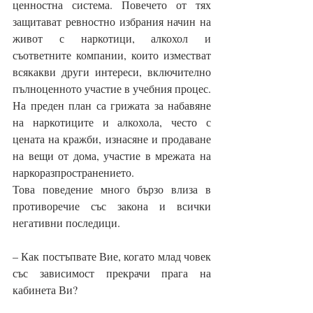
ценностна система. Повечето от тях 
защитават ревностно избрания начин на 
живот с наркотици, алкохол и 
съответните компании, които изместват 
всякакви други интереси, включително 
пълноценното участие в учебния процес. 
На преден план са грижата за набавяне 
на наркотиците и алкохола, често с 
цената на кражби, изнасяне и продаване 
на вещи от дома, участие в мрежата на 
наркоразпространението.
Това поведение много бързо влиза в 
противоречие със закона и всички 
негативни последици.
– Как постъпвате Вие, когато млад човек 
със зависимост прекрачи прага на 
кабинета Ви? 