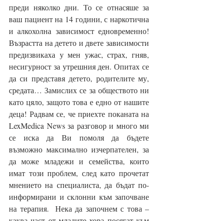
преди няколко дни. То се отнасяше за 
ваш пациент на 14 години, с наркотична 
и алкохолна зависимост едновременно! 
Възрастта на детето и двете зависимости 
предизвикаха у мен ужас, страх, гняв, 
несигурност за утрешния ден. Опитах се 
да си представя детето, родителите му, 
средата… Замислих се за обществото ни 
като цяло, защото това е едно от нашите 
деца! Радвам се, че приехте поканата на 
LexMedica News за разговор и много ми 
се иска да Ви помоля да бъдете 
възможно максимално изчерпателен, за 
да може младежи и семейства, които 
имат този проблем, след като прочетат 
мнението на специалиста, да бъдат по-
информирани и склонни към започване 
на терапия.  Нека да започнем с това – 
каква част от младите хора посягат към 