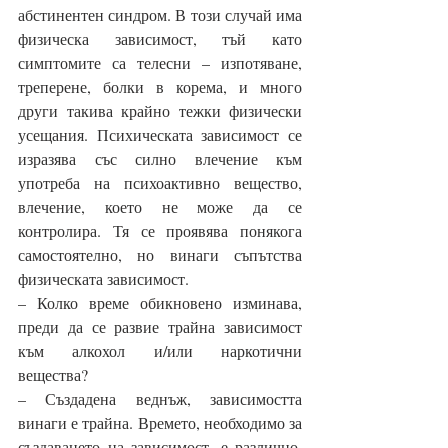
абстинентен синдром. В този случай има 
физическа зависимост, тъй като 
симптомите са телесни – изпотяване, 
треперене, болки в корема, и много 
други такива крайно тежки физически 
усещания. Психическата зависимост се 
изразява със силно влечение към 
употреба на психоактивно вещество, 
влечение, което не може да се 
контролира. Тя се проявява понякога 
самостоятелно, но винаги съпътства 
физическата зависимост.
– Колко време обикновено изминава, 
преди да се развие трайна зависимост 
към алкохол и/или наркотични 
вещества? 
– Създадена веднъж, зависимостта 
винаги е трайна. Времето, необходимо за 
създаването на зависимост, е различно. 