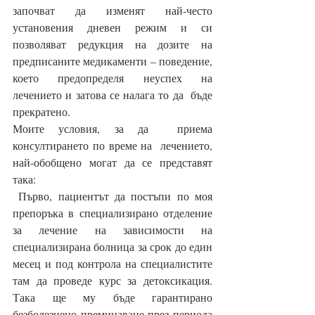
започват да изменят най-често 
установения дневен режим и си 
позволяват редукция на дозите на 
предписаните медикаменти – поведение, 
което предопределя неуспех на 
лечението и затова се налага то да  бъде 
прекратено.
Моите условия, за да  приема 
консултирането по време на  лечението,  
най-обобщено могат да се представят 
така:
 Първо, пациентът да постъпи по моя 
препоръка в специализирано отделение 
за лечение на зависимости на 
специализирана болница за срок до един 
месец и под контрола на специалистите 
там да проведе курс за детоксикация. 
Така ще му бъде гарантирано 
безболезнено преминаване през периода 