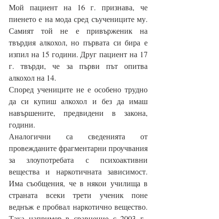
Мой пациент на 16 г. признава, че 
пиенето е на мода сред съучениците му. 
Самият той не е привърженик на 
твърдия алкохол, но първата си бира е 
изпил на 15 години. Друг пациент на 17 
г. твърди, че за първи път опитва 
алкохол на 14.
Според учениците не е особено трудно 
да си купиш алкохол и без да имаш 
навършените, предвидени в закона, 
години.
Аналогични са сведенията от 
провежданите фрагментарни проучвания 
за злоупотребата с психоактивни 
вещества и наркотичната зависимост. 
Има съобщения, че в някои училища в 
страната всеки трети ученик поне 
веднъж е пробвал наркотично вещество. 
Така например в сравнение с 2003 г., 