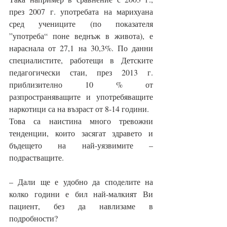
през 2007 г. употребата на марихуана 
сред учениците (по показателя 
”употреба“ поне веднъж в живота), е 
нараснала от 27,1 на 30,3%. По данни 
специалистите, работещи в Детските 
педагогически стаи, през 2013 г. 
приблизително 10 % от 
разпространяващите и употребяващите 
наркотици са на възраст от 8-14 години.
Това са наистина много тревожни 
тенденции, които засягат здравето и 
бъдещето на най-уязвимите – 
подрастващите.
– Дали ще е удобно да споделите на 
колко години е бил най-малкият Ви 
пациент, без да навлизаме в 
подробности? 