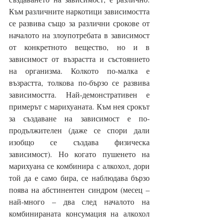
Към различните наркотици зависимостта 
се развива също за различни срокове от 
началото на злоупотребата в зависимост 
от конкретното вещество, но и в 
зависимост от възрастта и състоянието 
на организма. Колкото по-малка е 
възрастта, толкова по-бързо се развива 
зависимостта. Най-демонстративен е 
примерът с марихуаната. Към нея срокът 
за създаване на зависимост е по-
продължителен (даже се спори дали 
изобщо се създава физическа 
зависимост). Но когато пушенето на 
марихуана се комбинира с алкохол, дори 
той да е само бира, се наблюдава бързо 
поява на абстинентен синдром (месец – 
най-много – два след началото на 
комбинираната консумация на алкохол 