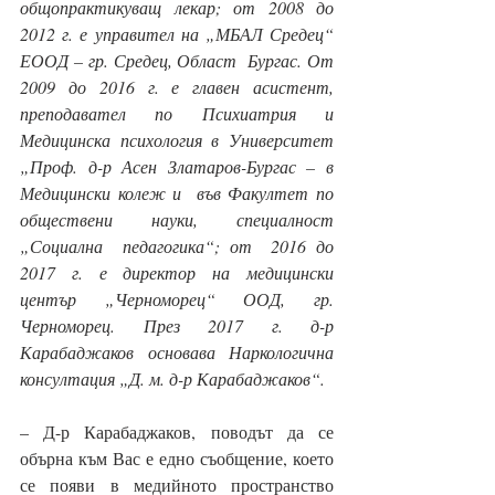
общопрактикуващ лекар; от 2008 до  
2012 г. е управител на „МБАЛ Средец“ 
ЕООД – гр. Средец, Област  Бургас. От 
2009 до 2016 г. е главен асистент, 
преподавател по Психиатрия и 
Медицинска психология в Университет 
„Проф. д-р Асен Златаров-Бургас – в  
Медицински колеж и  във Факултет по 
обществени науки, специалност 
„Социална  педагогика“; от  2016 до 
2017 г. е директор на медицински 
център „Черноморец“ ООД, гр. 
Черноморец. През 2017 г. д-р 
Карабаджаков основава Наркологична 
консултация „Д. м. д-р Карабаджаков“.
– Д-р Карабаджаков, поводът да се 
обърна към Вас е едно съобщение, което 
се появи в медийното пространство 