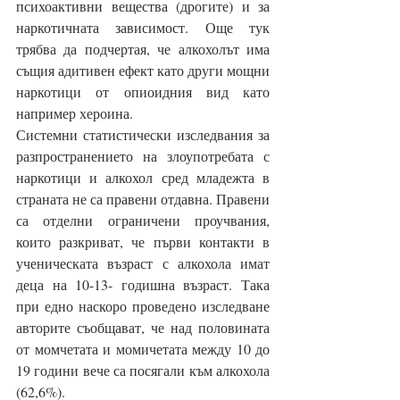
психоактивни вещества (дрогите) и за 
наркотичната зависимост. Още тук 
трябва да подчертая, че алкохолът има 
същия адитивен ефект като други мощни 
наркотици от опиоидния вид като 
например хероина.
Системни статистически изследвания за 
разпространението на злоупотребата с 
наркотици и алкохол сред младежта в 
страната не са правени отдавна. Правени 
са отделни ограничени проучвания, 
които разкриват, че първи контакти в 
ученическата възраст с алкохола имат 
деца на 10-13- годишна възраст. Така 
при едно наскоро проведено изследване 
авторите съобщават, че над половината 
от момчетата и момичетата между 10 до 
19 години вече са посягали към алкохола 
(62,6%).