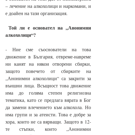
– лечение на алкохолици и наркомани, и 
е доайен на тази организация.
Той ли е основател на „Анонимни 
алкохолици“?
- Ние сме съоснователи на това 
движение в България, отвреме-навреме 
ни канят на някои отворени сбирки, 
защото повечето от сбирките на 
„Анонимни алкохолици“ са закрити за 
външни лица. Всъщност това движение 
има до голяма степен религиозна 
тематика, като се предлага вярата в Бог 
да замени влечението към алкохола. Но 
има групи и за атеисти. Това е добре за 
хора, които не са вярващи. Защото в 12-
те стъпки, които „Анонимни 