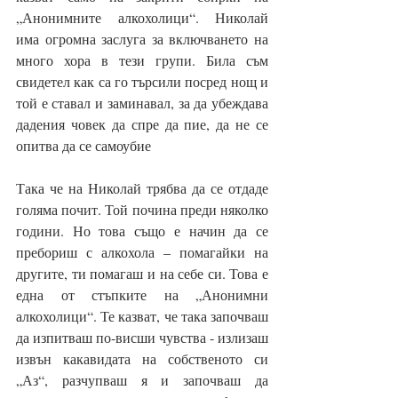
„Анонимните алкохолици“. Николай 
има огромна заслуга за включването на 
много хора в тези групи. Била съм 
свидетел как са го търсили посред нощ и 
той е ставал и заминавал, за да убеждава 
дадения човек да спре да пие, да не се 
опитва да се самоубие
Така че на Николай трябва да се отдаде 
голяма почит. Той почина преди няколко 
години. Но това също е начин да се 
пребориш с алкохола – помагайки на 
другите, ти помагаш и на себе си. Това е 
една от стъпките на „Анонимни 
алкохолици“. Те казват, че така започваш 
да изпитваш по-висши чувства - излизаш 
извън какавидата на собственото си 
„Аз“, разчупваш я и започваш да 