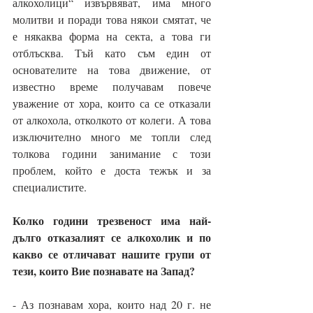
алкохолици“ извървяват, има много 
молитви и поради това някои смятат, че 
е някаква форма на секта, а това ги 
отблъсква. Тъй като съм един от 
основателите на това движение, от 
известно време получавам повече 
уважение от хора, които са се отказали 
от алкохола, отколкото от колеги. А това 
изключително много ме топли след 
толкова години занимание с този 
проблем, който е доста тежък и за 
специалистите.
Колко години трезвеност има най-
дълго отказалият се алкохолик и по 
какво се отличават нашите групи от 
тези, които Вие познавате на Запад?
- Аз познавам хора, които над 20 г. не 