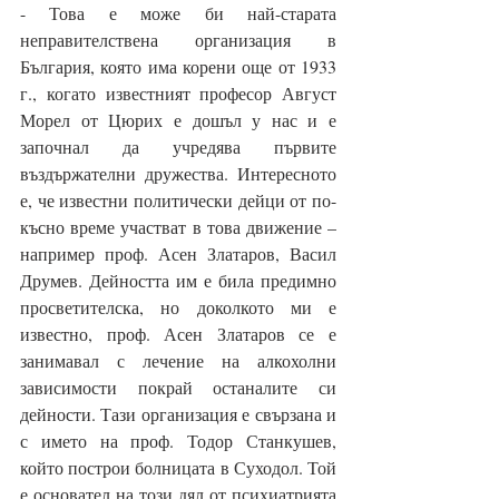
- Това е може би най-старата 
неправителствена организация в 
България, която има корени още от 1933 
г., когато известният професор Август 
Морел от Цюрих е дошъл у нас и е 
започнал да учредява първите 
въздържателни дружества. Интересното 
е, че известни политически дейци от по-
късно време участват в това движение – 
например проф. Асен Златаров, Васил 
Друмев. Дейността им е била предимно 
просветителска, но доколкото ми е 
известно, проф. Асен Златаров се е 
занимавал с лечение на алкохолни 
зависимости покрай останалите си 
дейности. Тази организация е свързана и 
с името на проф. Тодор Станкушев, 
който построи болницата в Суходол. Той 
е основател на този дял от психиатрията 