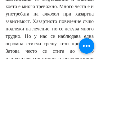
което е много тревожно. Много честа е и 
употребата на алкохол при хазартна 
зависимост. Хазартното поведение също 
подлежи на лечение, но се лекува много 
трудно. Но у нас се наблюдава една 
огромна стигма срещу тези проблеми. 
Затова често се стига до много 
напреднали соматични и неврологични 
усложнения, които вече изискват 
продължително лечение. Обикновено 
зависимите или нямат финансови 
възможности, или нямат желание да се 
лекуват продължително време. Дневните 
консултативни центрове се разкриват 
повече с помощта на еврофондове, 
отколкото на държавата. Но 
презумпцията е, че когато тези средства 
свършат, държавата трябва да продължи 