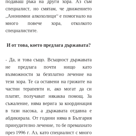
подаваш ръка на други хора. Аз съм 
специалист, но смятам, че движението 
„Анонимни алкохолици“ е помогнало на 
много повече хора, отколкото 
специалистите.
И от това, което предлага държавата?
- Да, и това също. Всъщност държавата 
не предлага почти нищо като 
възможности за безплатно лечение на 
тези хора. Те са оставени на грижите на 
частни терапевти и, ако могат да си 
платят, получават някаква помощ. За 
съжаление, няма верига за координация 
в тази насока, а държавата отдавна е 
абдикирала. От години няма в България 
принудително лечение, то бе премахнато 
през 1996 г. Аз, като специалист с много 