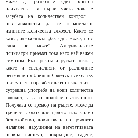
може да разпознае един опитен 
психиатър. На първо място това е 
загубата на количествен контрол – 
невъзможността да се ограничават 
изпитите количества алкохол. Както се 
казва, алкохоликът „без една може, но с 
една не може“. Американските 
психиатри приемат това като най-важен 
симптом. Българската и руската школа, 
както и специалисти от различните 
републики в бившия Съветски съюз пък 
приемат т. нар. абстинентни явления – 
сутрешна употреба на нови количества 
алкохол, за да се подобри състоянието. 
Получава се тремор на ръцете, може да 
трепери главата или цялото тяло, силно 
безпокойство, повишаване на кръвното 
налягане, нарушения на вегетативната 
нервна система, повръщане, гадене, 