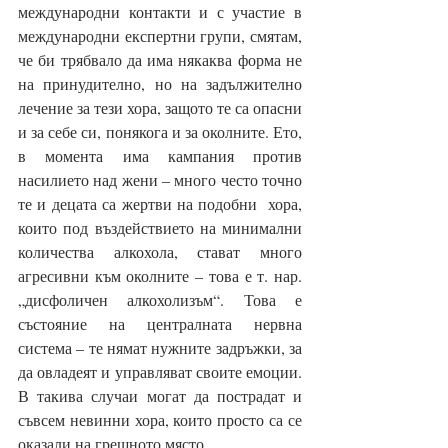
международни контакти и с участие в 
международни експертни групи, смятам, 
че би трябвало да има някаква форма не 
на принудително, но на задължително 
лечение за тези хора, защото те са опасни 
и за себе си, понякога и за околните. Ето, 
в момента има кампания против 
насилието над жени – много често точно 
те и децата са жертви на подобни  хора, 
които под въздействието на минимални 
количества алкохола, стават много 
агресивни към околните – това е т. нар. 
„дисфоличен алкохолизъм“. Това е 
състояние на централната нервна 
система – те нямат нужните задръжки, за 
да овладеят и управляват своите емоции. 
В такива случаи могат да пострадат и 
съвсем невинни хора, които просто са се 
оказали на грешното място.