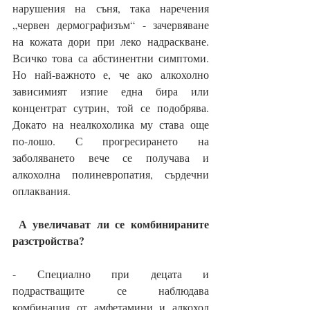
нарушения на съня, така наречения 
„червен дермографизъм“ - зачервяване 
на кожата дори при леко надраскване. 
Всичко това са абстинентни симптоми. 
Но най-важното е, че ако алкохолно 
зависимият изпие една бира или 
концентрат сутрин, той се подобрява. 
Докато на неалкохолика му става още 
по-лошо. С прогресирането на 
заболяването вече се получава и 
алкохолна полиневропатия, сърдечни 
оплаквания.
А увеличават ли се комбинираните 
разстройства?
- Специално при децата и 
подрастващите се наблюдава 
комбинация от амфетамини и алкохол 