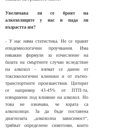
Увеличава ли се броят на 
алкохолиците у нас и пада ли 
възрастта им?
- У нас няма статистика. Не се правят 
епидемиологични проучвания. Има 
някакви формули за изчисление на 
базата на смъртните случаи вследствие 
на алкохол – вземат се данни от 
токсикологични клиники и от пътно-
транспортните произшествия. Цитират 
се например 43-45% от ПТП-та, 
извършени под влияние на алкохол. Но 
това не означава, че хората са 
алкохолици. За да бъде поставена 
диагнозата „алкохолна зависимост“, 
трябват определени симптоми, които 