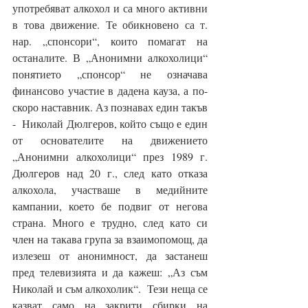
употребяват алкохол и са много активни 
в това движение. Те обикновено са т. 
нар. „спонсори“, които помагат на 
останалите. В „Анонимни алкохолици“ 
понятието „спонсор“ не означава 
финансово участие в дадена кауза, а по-
скоро наставник. Аз познавах един такъв 
-  Николай Дюлгеров, който също е един 
от основателите на движението  
„Анонимни алкохолици“ през 1989 г. 
Дюлгеров над 20 г., след като отказа 
алкохола, участваше в медийните 
кампании, което бе подвиг от негова 
страна. Много е трудно, след като си 
член на такава група за взаимопомощ, да 
излезеш от анонимност, да застанеш 
пред телевизията и да кажеш: „Аз съм 
Николай и съм алкохолик“.  Тези неща се 
казват само на закрити сбирки на 